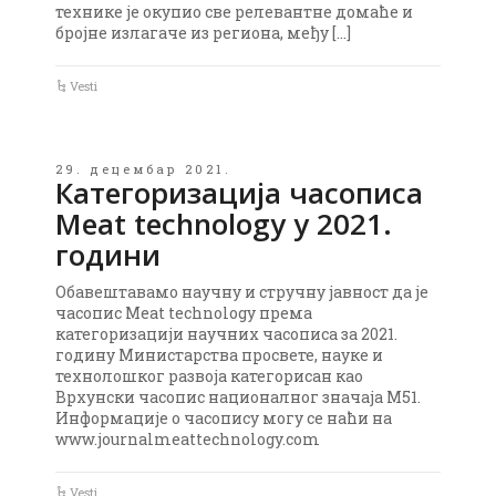
технике је окупио све релевантне домаће и
бројне излагаче из региона, међу […]
Vesti
29. децембар 2021.
Категоризација часописа
Meat technology у 2021.
години
Обавештавамо научну и стручну јавност да је
часопис Meat technology према
категоризацији научних часописа за 2021.
годину Министарства просвете, науке и
технолошког развоја категорисан као
Врхунски часопис националног значаја М51.
Информације о часопису могу се наћи на
www.journalmeattechnology.com
Vesti