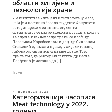
области хигијене и
технологије хране
У Институту за хигијену и технологију меса,
који је и наставна база за студенте Факултета
ветеринарске медицине, студенти
специјалистичких академских студија, модул
Хигијена и технологија хране, са проф. др
Неђељком Карабасилом и доц. др Силваном
Стајковић су имали праксу у акредитованој
лабораторији за испитивање хране. Том
приликом, директор Института, др Весна
Ђорђевић је истакла да […]
Vesti
7. новембар 2022.
Категоризација часописа
Meat technology у 2022.
години