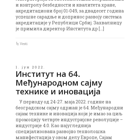
и контролу безбедности и квалитета хране,
акредитациони број 01-049, за двадесет година
успешне сарадње и допринос развоју система
акредитације у Републици Србиј. Захвалницу
је примила директор Института др […]
Vesti
1. јун 2022.
Институт на 64.
Међународном сајму
технике и иновација
У периоду од 24-27. маја 2022. године на
београдском сајму одржан је 64. Међународни
сајам технике и иновација који је имао за циљ
промоцију четврте индустријске револуције –
индустрије 4.0. Као најугледнија
специјализована развојно технолошка
манифестација у овом делу Европе, Сајам