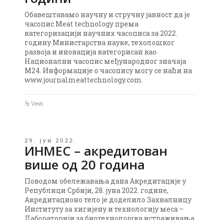
Обавештавамо научну и стручну јавност да је
часопис Meat technology према
категоризацији научних часописа за 2022.
годину Министарства науке, техолошког
развоја и иновација категорисан као
Национални часопис међународног значаја
М24. Информације о часопису могу се наћи на
www.journalmeattechnology.com
Vesti
29. јун 2022.
ИНМЕС – акредитован
више од 20 година
Поводом обележавања дана Акредитације у
Републици Србији, 28. јуна 2022. године,
Акредитационо тело је доделило Захвалницу
Институту за хигијену и технологију меса –
Лабораторији за биотехнолошка истраживања