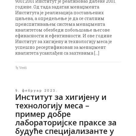
9001:2001 Институт је реализовао далеке 2001.
године. Од тада задатак менаџмента
Института је реализација постављених
циљева, а опредељење је да се сталним
преиспитивањем система менаџмента
квалитетом обезбеди побољшање његове
ефикасности и ефективности. И ове године
Институт за хигијену и технологију меса је
успешно ресертификован за менаџмент
квалитета усаклађен са захтевима […]
Vesti
9. фебруар 2023.
Институт за хигијену и
технологију меса –
пример добре
лабораторијске праксе за
будуће специјализанте у