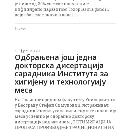
је више од 30% светске популације
инфицирано паразитом Toxoplasma gondii,
који због свог значаја како […]
Vesti
5. јул 2023.
Одбрањена још једна
докторска дисертација
сарадника Института за
хигијену и технологуију
меса
На Пољопривредном факултету Универзитета
у Београду Стефан Симуновић, истраживач
сарадник Института за хигијену и технологију
меса успешно је одбранио докторску
дисертацију под називом „ОПТИМИЗАЦИЈА
ПРОЦЕСА ПРОИЗВОДЊЕ ТРАДИЦИОНАЛНИХ