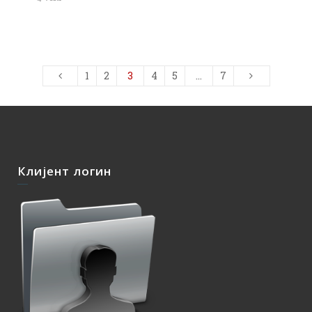
1
2
3
4
5
…
7
Клијент логин