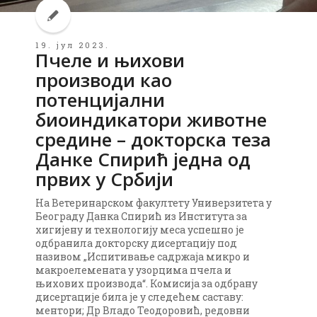
19. јул 2023.
Пчеле и њихови
производи као
потенцијални
биоиндикатори животне
средине – докторска теза
Данке Спирић једна од
првих у Србији
На Ветеринарском факултету Универзитета у
Београду Данка Спирић из Института за
хигијену и технологију меса успешно је
одбранила докторску дисертацију под
називом „Испитивање садржаја микро и
макроелемената у узорцима пчела и
њихових производа“. Комисија за одбрану
дисертације била је у следећем саставу:
ментори; Др Владо Теодоровић, редовни