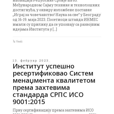
иновација Републике Србије на 65.
Међународном Сајму технике и технолошких
достигнућа, у оквиру изложбене поставке
„Играј за човечанство! Наука за све“ у Београду
од 16-19. маја 2023. Посетиоци штанда ИНМЕС
имали су прилику да се упознају са развојним
идејама Института у […]
Vesti
13. фебруар 2023.
Институт успешно
ресертификовао Систем
менаџмента квалитетом
према захтевима
стандарда СРПС ИСО
9001:2015
Прву сертификацију према захтевима ИСО