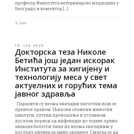
професор Факултета ветеринарске медицине у
Београду и коментор […]
Vesti
18. јул 2023.
Докторска теза Николе
Бетића још један искорак
Института за хигијену и
технологију меса у свет
актуелних и горућих тема
јавног здравља
Паразити су веома значајни патогени који се
преносе храном. Њихови сложени животни
циклуси, путеви преношења и углавном
дугачак период од инфекције до појаве првих
знакова болести чине их веома значајним у
погледу ризика за јавно здравље. Сматра се да