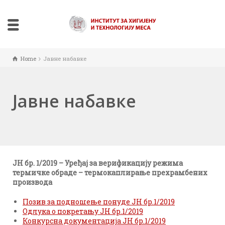
Home
Јавне набавке
Јавне набавке
ЈН бр. 1/2019 – Уређај за верификацију режима
термичке обраде – термокаплирање прехрамбених
производа
Позив за подношење понуде ЈН бр.1/2019
Одлука о покретању ЈН бр.1/2019
Конкурсна документација ЈН бр.1/2019