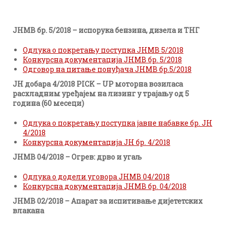
ЈНМВ бр. 5/2018 – испорука бензина, дизела и ТНГ
Одлука о покретању поступка ЈНМВ 5/2018
Конкурсна документација ЈНМВ бр. 5/2018
Oдговор на питање понуђача ЈНМВ бр.5/2018
ЈН добара 4/2018 PICK – UP моторна возиласа
расхладним уређајем на лизинг у трајању од 5
година (60 месеци)
Одлука
о покретању поступка јавне набавке бр. ЈН
4/2018
Конкурсна документација ЈН бр. 4/2018
JНМВ 04/2018 – Огрев: дрво и угаљ
Одлука о додели уговора ЈНМВ 04/2018
Конкурсна документација ЈНМВ бр. 04/2018
ЈНМВ 02/2018 – Апарат за испитивање дијететских
влакана