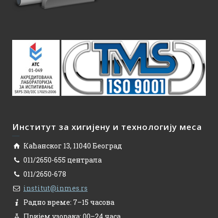
Институт за хигијену и технологију меса
Каћанског 13, 11040 Београд
011/2650-655 централа
011/2650-678
institut@inmes.rs
Радно време: 7–15 часова
Пријем узорака: 00–24 часа