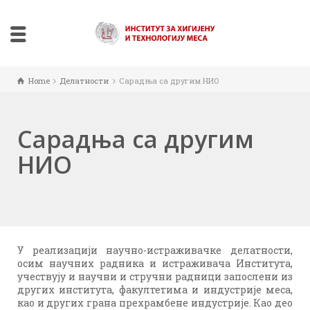
Home
Делатности
Сарадња са другим НИО
Сарадња са другим
НИО
У реализацији научно-истраживачке делатности,
осим научних радника и истраживача Института,
учествују и научни и стручни радници запослени из
других института, факултетима и индустрије меса,
као и других грана прехрамбене индустрије. Као део