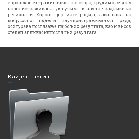
европског истраживачког простора, трудимо се да у
наша истраживања укључимо и научне раднике из
региона и Европе, јер интеграција, заснована на
међусобној подели научноистраживачког рада,
осигурава постизање најбољих резултата, као и висок
степен апликабилности тих резултата.
Клијент логин