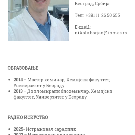
Београд, Србија
Тел: +381 11 26 50 655
E-mail:
nikola.borjan@inmes.rs
ОБРАЗОВАЊЕ
2014
– Мастер хемичар, Хемијски факултет,
Универзитет у Беораду
2013
– Дипломирани биохемичар, Хемијски
факултет, Универзитет у Беораду
РАДНО ИСКУСТВО
2025-
Истраживач сарадник
2022
–
Истраживач приправник