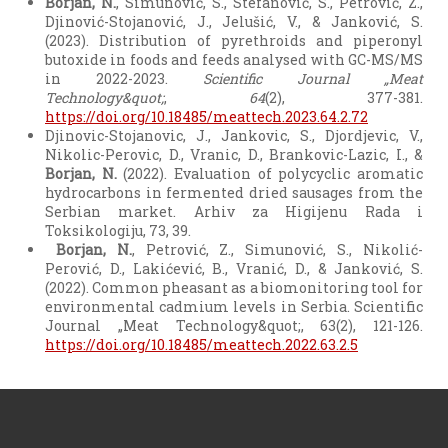
Borjan, N.
, Simunović, S., Stefanović, S., Petrović, Z.,
Djinović-Stojanović, J., Jelušić, V., & Janković, S.
(2023). Distribution of pyrethroids and piperonyl
butoxide in foods and feeds analysed with GC-MS/MS
in 2022-2023.
Scientific Journal „Meat
Technology&quot;
,
64
(2), 377-381.
https://doi.org/10.18485/meattech.2023.64.2.72
Djinovic-Stojanovic, J., Jankovic, S., Djordjevic, V.,
Nikolic-Perovic, D., Vranic, D., Brankovic-Lazic, I., &
Borjan, N.
(2022). Evaluation of polycyclic aromatic
hydrocarbons in fermented dried sausages from the
Serbian market. Arhiv za Higijenu Rada i
Toksikologiju, 73, 39.
Borjan, N.
, Petrović, Z., Simunović, S., Nikolić-
Perović, D., Lakićević, B., Vranić, D., & Janković, S.
(2022). Common pheasant as a biomonitoring tool for
environmental cadmium levels in Serbia. Scientific
Journal „Meat Technology&quot;, 63(2), 121-126.
https://doi.org/10.18485/meattech.2022.63.2.5