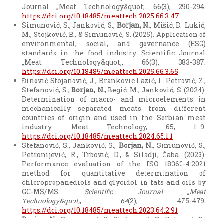
Journal „Meat Technology&quot;, 66(3), 290-294.
https://doi.org/10.18485/meattech.2025.66.3.47
Simunović, S., Janković, S.,
Borjan, N.
, Mišić, D., Lukić,
M., Stojković, B., & Simunović, S. (2025). Application of
environmental, social, and governance (ESG)
standards in the food industry. Scientific Journal
„Meat Technology&quot;, 66(3), 383-387.
https://doi.org/10.18485/meattech.2025.66.3.65
Đinović Stojanović, J., Brankovic Lazić, I., Petrović, Z.,
Stefanović, S.,
Borjan, N.
, Begić, M., Janković, S. (2024).
Determination of macro- and microelements in
mechanically separated meats from different
countries of origin and used in the Serbian meat
industry. Meat Technology, 65, 1–9.
https://doi.org/10.18485/meattech.2024.65.1.1
Stefanović, S., Janković, S.,
Borjan, N.
, Simunović, S.,
Petronijević, R., Trbović, D., & Siladji, Čaba. (2023).
Performance evaluation of the ISO 18363-4:2021
method for quantitative determination of
chloropropanediols and glycidol in fats and oils by
GC-MS/MS.
Scientific Journal „Meat
Technology&quot;
,
64
(2), 475-479.
https://doi.org/10.18485/meattech.2023.64.2.91