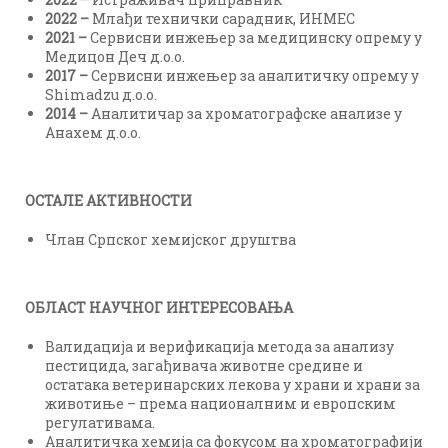
2022
–
Млађи технички сарадник, ИНМЕС
2021
–
Сервисни инжењер за медицинску опрему у
Медицон Деч д.о.о.
2017
–
Сервисни инжењер за аналитичку опрему у
Shimadzu д.о.о.
2014
–
Аналитичар за хроматографске анализе у
Анахем д.о.о.
ОСТАЛЕ
АКТИВНОСТИ
Члан Српског хемијског друштва
ОБЛАСТ НАУЧНОГ ИНТЕРЕСОВАЊА
Валидација и верификација метода за анализу
пестицида, загађивача животне средине и
остатака ветеринарских лекова у храни и храни за
животиње – према националним и европским
регулативама.
Аналитичка хемија са фокусом на хроматографији