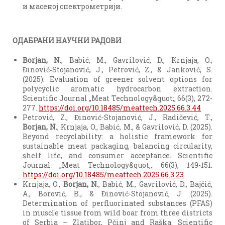
и масеној спектрометрији.
ОДАБРАНИ НАУЧНИ РАДОВИ
Borjan, N
., Babić, M., Gavrilović, D., Krnjaja, O.,
Đinović‑Stojanović, J., Petrović, Z., & Janković, S.
(2025). Evaluation of greener solvent options for
polycyclic aromatic hydrocarbon extraction.
Scientific Journal „Meat Technology&quot;, 66(3), 272-
277.
https://doi.org/10.18485/meattech.2025.66.3.44
Petrović, Z., Đinović-Stojanović, J., Radičević, T.,
Borjan, N.
, Krnjaja, O., Babić, M., & Gavrilović, D. (2025).
Beyond recyclability: a holistic framework for
sustainable meat packaging, balancing circularity,
shelf life, and consumer acceptance. Scientific
Journal „Meat Technology&quot;, 66(3), 149-151.
https://doi.org/10.18485/meattech.2025.66.3.23
Krnjaja, O.,
Borjan, N.
, Babić, M., Gavrilović, D., Bajčić,
A., Borović, B., & Đinović-Stojanović, J. (2025).
Determination of perfluorinated substances (PFAS)
in muscle tissue from wild boar from three districts
of Serbia – Zlatibor, Pčinj and Raška. Scientific