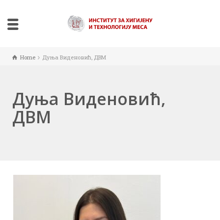
Home
Дуња Видeновић, ДВМ
Дуња Видeновић,
ДВМ