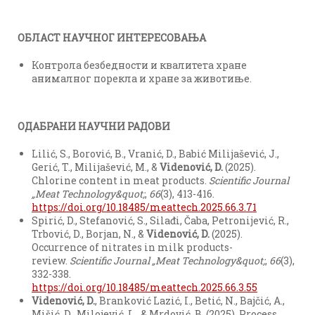
ОБЛАСТ НАУЧНОГ ИНТЕРЕСОВАЊА
Контрола безбедности и квалитета хране
анималног порекла и хране за животиње.
ОДАБРАНИ НАУЧНИ РАДОВИ
Lilić, S., Borović, B., Vranić, D., Babić Milijašević, J.,
Gerić, T., Milijašević, M., &
Videnović, D.
(2025).
Chlorine content in meat products.
Scientific Journal
„Meat Technology&quot;
,
66
(3), 413-416.
https://doi.org/10.18485/meattech.2025.66.3.71
Spirić, D., Stefanović, S., Silađi, Čaba, Petronijević, R.,
Trbović, D., Borjan, N., &
Videnović, D.
(2025).
Occurrence of nitrates in milk products-
review.
Scientific Journal „Meat Technology&quot;
,
66
(3),
332-338.
https://doi.org/10.18485/meattech.2025.66.3.55
Videnović, D.
, Branković Lazić, I., Betić, N., Bajčić, A.,
Mišić, D., Milojević, L., & Mrdović, B. (2025). Process