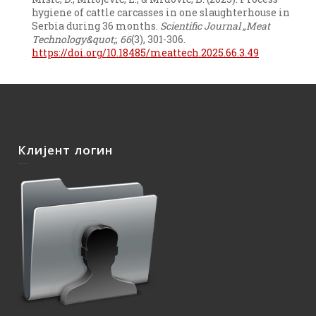
hygiene of cattle carcasses in one slaughterhouse in
Serbia during 36 months.
Scientific Journal „Meat
Technology&quot;
,
66
(3), 301-306.
https://doi.org/10.18485/meattech.2025.66.3.49
Клијент логин