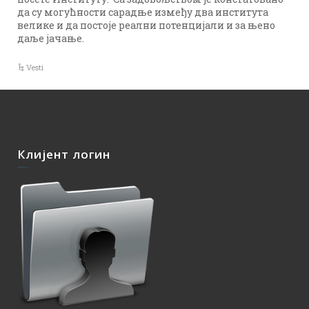
да су могућности сарадње између два института
велике и да постоје реални потенцијали и за њено
даље јачање.
Vesti
Клијент логин