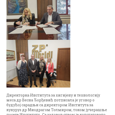
Директорка Института за хигијену и технологију
меса др Весна Ђорђевић потписала је уговор о
будућој сарадњи са директором Института за
кукуруз др Миодрагом Толмиром, током јучерашње
посете Институту. Са задовољством је констатовано