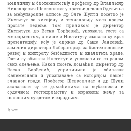
медицину и биотехнологију професор др Владимир
Николајевич Шевкоплиас у пратњи декана Одељења
за међународне односе др Олге Шултц посетио је
Институт за хигијену и технологију меса крајем
прошле недеље. Том приликом је директор
Института др Весна Ђорђевић, упознала госте са
менаџментом, а више о Институту сазнали су кроз
презентацију, коју је одржао др Саша Јанковић,
заменик директора Лаборaторије за биотехнолошки
развој и контролу безбедности и квалитета хране.
Гости су обишли Институт и упознали се са радом
свих одељења. Након посете, домаћин, директор др
Весна Ђорђевић, уприличила је обилазак
Калемегдана и упознавање са историјом нашег
главног града. Професор Шевкоплиас и др Шулц
захвалили су се домаћинима на љубазности и
срдачном гостопримству и изразили жељу за
поновним сусретом и сарадњом.
Vesti