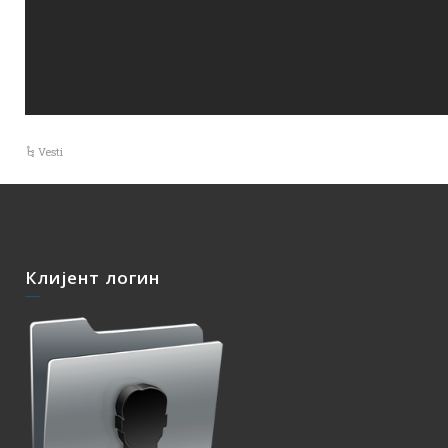
Vesti
Клијент логин