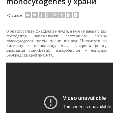
monocytogenes у храни
Share
O oпасностима по здравље људи, а које се јављају као
последица заражености бактеријом
Listeria
monocytogenes
путем хране испред Института за
хигијену и технологију меса говорила је др
Бранкица Лакићевић, микробиолог у емисији
Београдска хроника, РТС.