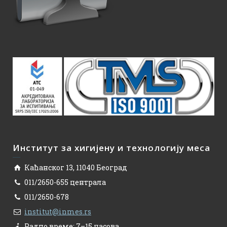
Институт за хигијену и технологију меса
Каћанског 13, 11040 Београд
011/2650-655 централа
011/2650-678
institut@inmes.rs
Радно време: 7–15 часова