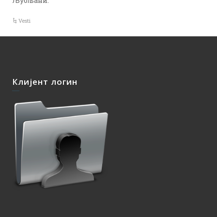
Љубљани.
Vesti
Клијент логин