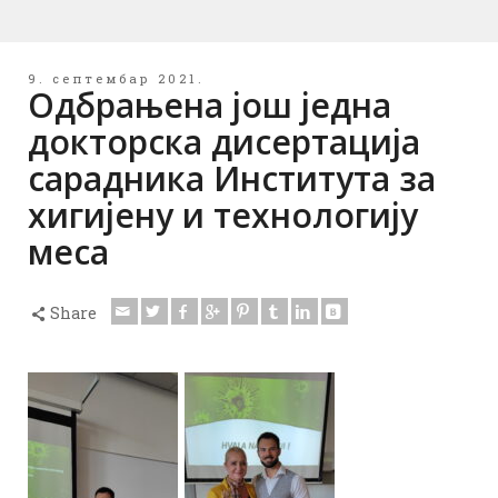
9. септембар 2021.
Одбрањена још једна
докторска дисертација
сарадника Института за
хигијену и технологију
меса
Share