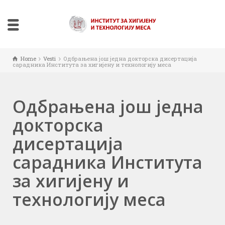
Home
Vesti
Одбрањена још једна докторска дисертација
сарадника Института за хигијену и технологију меса
Одбрањена још једна
докторска
дисертација
сарадника Института
за хигијену и
технологију меса