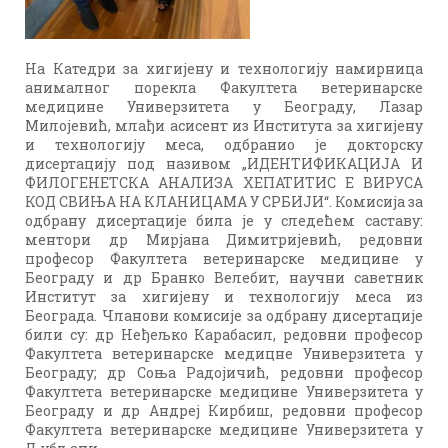
На Катедри за хигијену и технологију намирница
анималног порекла Факултета ветеринарске
медицине Универзитета у Београду, Лазар
Милојевић, млађи асисент из Института за хигијену
и технологију меса, одбранио је докторску
дисертацију под називом „ИДЕНТИФИКАЦИЈА И
ФИЛОГЕНЕТСКА АНАЛИЗА ХЕПАТИТИС Е ВИРУСА
КОД СВИЊА НА КЛАНИЦАМА У СРБИЈИ“. Комисија за
одбрану дисертације била је у следећем саставу:
ментори др Мирјана Димитријевић, редовни
професор Факултета ветеринарске медицине у
Београду и др Бранко Велебит, научни саветник
Институт за хигијену и технологију меса из
Београда. Чланови комисије за одбрану дисертације
били су: др Неђељко Карабасил, редовни професор
Факултета ветеринарске медицне Универзитета у
Београду; др Соња Радојичић, редовни професор
Факултета ветеринарске медицине Универзитета у
Београду и др Андреј Кирбиш, редовни професор
Факултета ветеринарске медицине Универзитета у