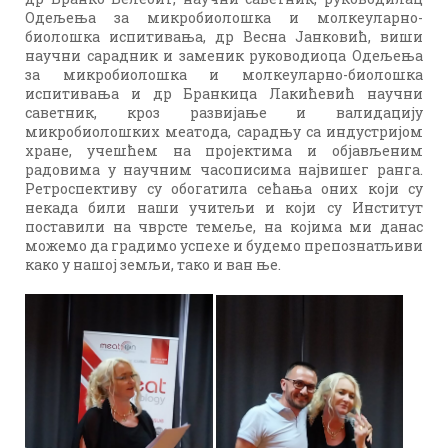
Одељења за микробиолошка и молкеуларно-
биолошка испитивања, др Весна Јанковић, виши
научни сарадник и заменик руководиоца Одељења
за микробиолошка и молкеуларно-биолошка
испитивања и др Бранкица Лакићевић научни
саветник, кроз развијање и валидацију
микробиолошких меатода, сарадњу са индустријом
хране, учешћем на пројектима и објављеним
радовима у научним часописима највишег ранга.
Ретроспективу су обогатила сећања оних који су
некада били наши учитељи и који су Институт
поставили на чврсте темеље, на којима ми данас
можемо да градимо успехе и будемо препознатљиви
како у нашој земљи, тако и ван ње.