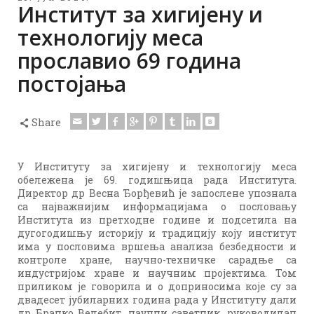
Институт за хигијену и
технологију меса
прославио 69 година
постојања
Share
У Институту за хигијену и технологију меса
обележена је 69. годишњица рада Института.
Директор др Весна Ђорђевић је запослене упознала
са најважнијим информацијама о пословању
Института из претходне године и подсетила на
дугогодишњу историју и традицију коју институт
има у пословима вршења анализа безбедности и
контроле хране, научно-техничке сарадње са
индустријом хране и научним пројектима. Том
приликом је говорила и о доприносима које су за
двадесет јубиларних година рада у Институту дали
др Бранко Велебит, научни саветник, руководилац