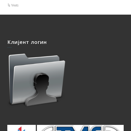
Vesti
Клијент логин