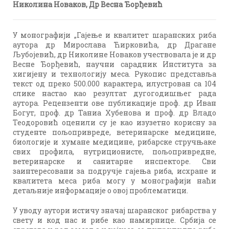
Николина Новаков, Др Весна Ђорђевић
У монографији „Гајење и квалитет шаранских риба
аутора др Мирослава Ћирковића, др Драгане
Љубојевић, др Николине Новаков учествовала је и др
Весне Ђорђевић, научни сарадник Института за
хигијену и технологију меса. Рукопис представља
текст од преко 500.000 карактера, илустрован са 104
слике настао као резултат дугогодишњег рада
аутора. Рецензенти ове публикације проф. др Иван
Богут, проф. др Таниа Хубенова и проф. др Владо
Теодоровић оценили су је као изузетно корисну за
студенте пољопривреде, ветеринарске медицине,
биологије и хумане медицине, рибарске стручњаке
свих профила, нутриционисте, пољопривредне,
ветеринарске и санитарне инспекторе. Сви
заинтересовани за подручје гајења риба, исхране и
квалитета меса риба могу у монографији наћи
детаљније информације о овој проблематици.
У уводу аутори истичу значај шаранског рибарства у
свету и код нас и рибе као намирнице. Србија се