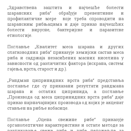
„Здравствена заштита и најчешће болести
шаранских риба“ обрађује превентивне и
профилактичке мере које треба спроводити на
шаранским рибњацима и даје приказ најчешћих
болести вирусне, бактеријске и паразитске
етиологије.
Поглавље „Квалитет меса шарана и других
слатководних риба“ приказује хемијски састав меса
риба и садржаја незасићених масних киселина у
зависности од различитих фактора (исхрана, систем
гајења, врста, старост и др.).
„Рандман ципринидних врста риба“ представља
поглавље где су приказани резултати рандмана
шарана и осталих ципринида, а поглавље
„Производа од меса ципринидних врста риба“ даје
приказ најзначајнијих производа од којих је акценат
стављен на рибље кобасице.
Поглавље „Оцена свежине рибе“ приказује
органолептичке карактеристике и остале методе за
разликовање свеже рибе и рибе непожељне за