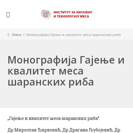
Home
Mонографија Гајење и квалитет меса шаранских риба
Mонографија Гајење и
квалитет меса
шаранских риба
„Гајење и квалитет меса шаранских риба“
Др Мирослав Ћирковић, Др Драгана Љубојевић,
Др