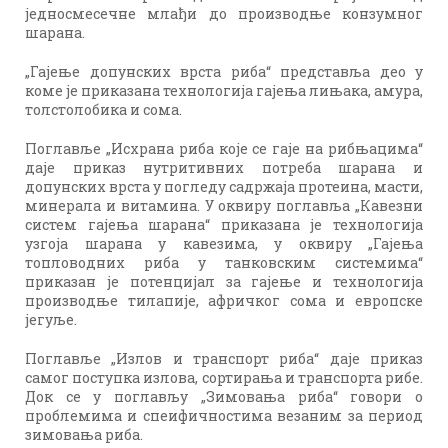
једносмесечне млађи до производње конзумног
шарана.
„Гајење допунских врста риба“ представља део у
коме је приказана технологија гајења лињака, амура,
толстолобика и сома.
Поглавље „Исхрана риба које се гаје на рибњацима“
даје приказ нутритивних потреба шарана и
допунских врста у погледу садржаја протеина, масти,
минерала и витамина. У оквиру поглавља „Кавезни
систем гајења шарана“ приказана је технологија
узгоја шарана у кавезима, у оквиру „Гајења
топловодних риба у танковским системима“
приказан је потенцијал за гајење и технологија
производње тилапије, афричког сома и европске
јегуље.
Поглавље „Излов и транспорт риба“ даје приказ
самог поступка излова, сортирања и транспорта рибе.
Док се у поглављу „Зимовања риба“ говори о
проблемима и спеифичностима везаним за период
зимовања риба.