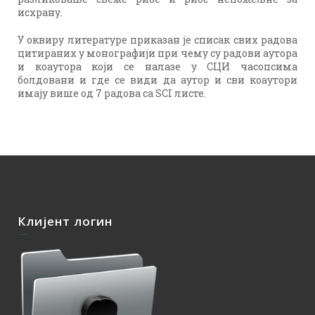
исхрану.
У оквиру литературе приказан је списак свих радова
цитираних у монографији при чему су радови аутора
и коаутора који се налазе у СЦИ часопсима
болдовани и где се види да аутор и сви коаутори
имају више од 7 радова са SCI листе.
Клијент логин