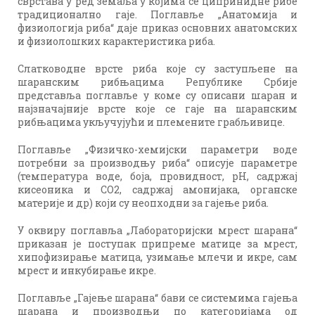
сврстава у ред земаља у којима се ципринидне рибе
традиционално гаје. Поглавље „Анатомија и
физиологија риба“ даје приказ основних анатомских
и физиолошких карактеристика риба.
Слатководне врсте риба које су заступљене на
шаранским рибњацима Републике Србије
представља поглавље у коме су описани шаран и
најзначајније врсте које се гаје на шаранским
рибњацима укључујући и племените грабљивице.
Поглавље „Физичко-хемијски параметри воде
потребни за производњу риба“ описује параметре
(температура воде, боја, провидност, pH, садржај
кисеоника и CO2, садржај амонијака, органске
материје и др) који су неопходни за гајење риба.
У оквиру поглавља „Лабораторијски мрест шарана“
приказан је поступак припреме матице за мрест,
хипофизирање матица, узимање млечи и икре, сам
мрест и инкубирање икре.
Поглавље „Гајење шарана“ бави се системима гајења
шарана и производњи по категоријама од