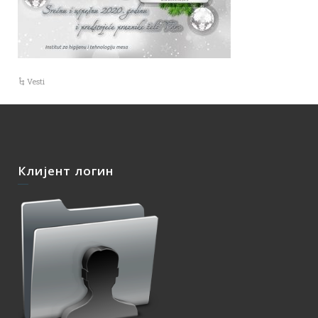
Vesti
Клијент логин