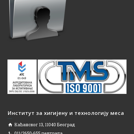
Институт за хигијену и технологију меса
Каћанског 13, 11040 Београд
011/2650-655 централа