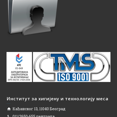
Институт за хигијену и технологију меса
Каћанског 13, 11040 Београд
011/2650-655 централа