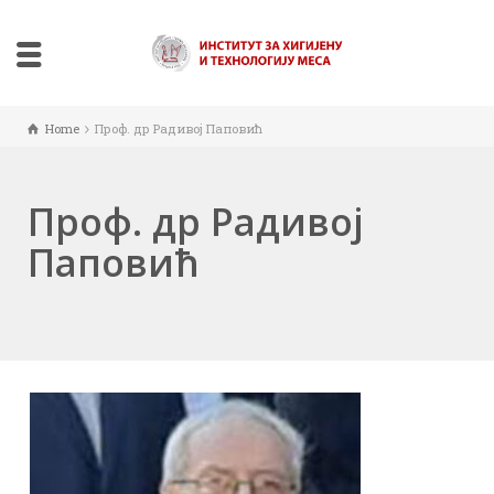
Home
Проф. др Радивој Паповић
Проф. др Радивој
Паповић