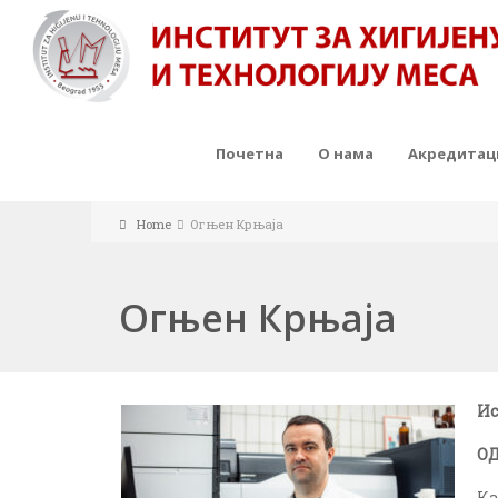
Почетна
О нама
Акредитаци
Home
Огњен Крњаја
Огњен Крњаја
Ис
О
Ка