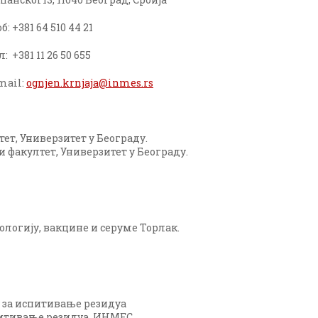
б: +381 64 510 44 21
л: +381 11 26 50 655
mail:
ognjen.krnjaja@inmes.rs
ет, Универзитет у Београду.
факултет, Универзитет у Београду.
ологију, вакцине и серуме Торлак.
за испитивање резидуа
питивање резидуа, ИНМЕС