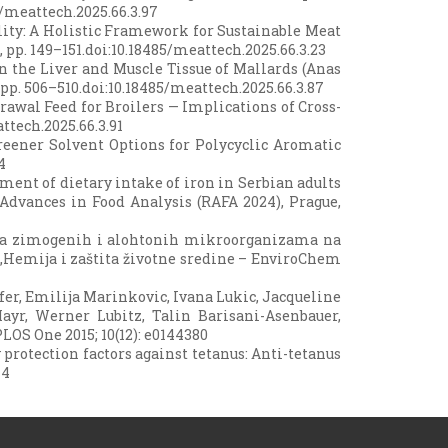
5/meattech.2025.66.3.97
bility: A Holistic Framework for Sustainable Meat
, pp. 149–151.doi:10.18485/meattech.2025.66.3.23
 in the Liver and Muscle Tissue of Mallards (Anas
 pp. 506–510.doi:10.18485/meattech.2025.66.3.87
hdrawal Feed for Broilers — Implications of Cross-
ttech.2025.66.3.91
f Greener Solvent Options for Polycyclic Aromatic
4
essment of dietary intake of iron in Serbian adults
Advances in Food Analysis (RAFA 2024), Prague,
ncijala zimogenih i alohtonih mikroorganizama na
 „Hemija i zaštita životne sredine – EnviroChem
er, Emilija Marinkovic, Ivana Lukic, Jacqueline
ayr, Werner Lubitz, Talin Barisani-Asenbauer,
LOS One 2015; 10(12): e0144380
ey protection factors against tetanus: Anti-tetanus
44