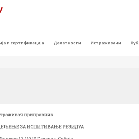
ја и сертификација
Делатности
Истраживачи
Пуб
траживач приправник
ДЕЉЕЊЕ ЗА ИСПИТИВАЊЕ РЕЗИДУА
ћанског13, 11040 Београд, Србија