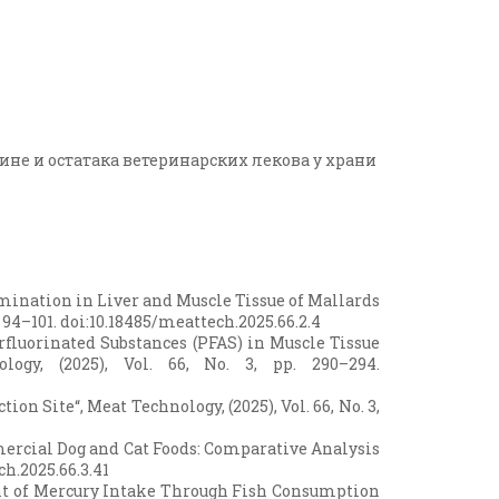
не и остатака ветеринарских лекова у храни
tamination in Liver and Muscle Tissue of Mallards
. 94–101. doi:10.18485/meattech.2025.66.2.4
 Perfluorinated Substances (PFAS) in Muscle Tissue
gy, (2025), Vol. 66, No. 3, pp. 290–294.
on Site“, Meat Technology, (2025), Vol. 66, No. 3,
mmercial Dog and Cat Foods: Comparative Analysis
ch.2025.66.3.41
sment of Mercury Intake Through Fish Consumption