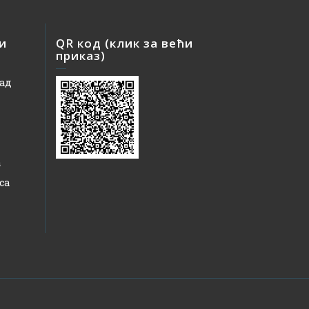
 и
QR код (клик за већи
приказ)
рад
а
са