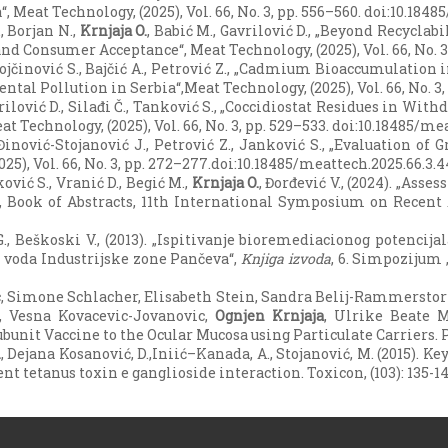
Meat Technology, (2025), Vol. 66, No. 3, pp. 556–560. doi:10.1848
, Borjan N.,
Krnjaja O.
, Babić M., Gavrilović D., „Beyond Recycla
nd Consumer Acceptance“, Meat Technology, (2025), Vol. 66, No. 3
Dojčinović S., Bajčić A., Petrović Z., „Cadmium Bioaccumulation
al Pollution in Serbia“,Meat Technology, (2025), Vol. 66, No. 3,
vrilović D., Silađi Č., Tanković S., „Coccidiostat Residues in Wit
Technology, (2025), Vol. 66, No. 3, pp. 529–533. doi:10.18485/mea
 Đinović-Stojanović J., Petrović Z., Janković S., „Evaluation o
5), Vol. 66, No. 3, pp. 272–277.doi:10.18485/meattech.2025.66.3.4
ović S., Vranić D., Begić M.,
Krnjaja O.
, Đorđević V., (2024). „Ass
, Book of Abstracts, 11th International Symposium on Recent 
ić G., Beškoski V., (2013). „Ispitivanje bioremediacionog pote
voda Industrijske zone Pančeva“,
Knjiga izvoda
, 6. Simpozijum
, Simone Schlacher, Elisabeth Stein, Sandra Belij-Rammerstorf
, Vesna Kovacevic-Jovanovic,
Ognjen Krnjaja
, Ulrike Beate M
nit Vaccine to the Ocular Mucosa using Particulate Carriers. P
.
, Dejana Kosanović, D.,Iniić–Kanada, A., Stojanović, M. (2015). K
ent tetanus toxin e ganglioside interaction. Toxicon, (103): 135-1