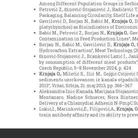
Among Different Population Groups in Serbia“, 
Petrović Z., Đinović-Stojanović J., Radičević T.
Packaging, Balancing Circularity, Shelf Life a
Gavrilović D., Borjan N., Babić M.,
Krnjaja O.
, 
platyrhynchos) as Bioindicators of Environment
Babić M., Petrović Z., Borjan N.,
Krnjaja O.
, Ga
Contamination in Feed Production Lines“, Meat 
Borjan N., Babić M., Gavrilović D.,
Krnjaja O.
,
Hydrocarbon Extraction“, Meat Technology, (202
Đinović-Stojanović J., Branković Lazić I., Jank
by consumption of different meat products“
Czech Republic, 5–8 November 2024, p. 424
Krnjaja O.,
Miletić S., Ilić M., Gojgić-Cvijov
sedimentu uzorkovanom iz kanala otpadnih 
2013“, Vršac, Srbija, 21. maj 2013, pp. 366–367
Aleksandra Inic-Kanada, Marijana Stojanovic
Montanaro, Nadine Schuerer, Nora Bintner
Delivery of a Chlamydial Adhesin N-PmpC Subu
Lukić,I., Marinković,E., Filipović,A.,
Krnjaja, O
toxin antibody affinity and its ability to prev