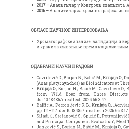
2017 –
Аналитичар у Контроли квалитета, А
2015 –
Аналитичар за хроматографска испи
ОБЛАСТ НАУЧНОГ ИНТЕРЕСОВАЊА
Хроматографске анализе, валидација и ве
и храни за животиње према националним 
ОДАБРАНИ НАУЧНИ РАДОВИ
Gavrilović D., Borjan N., Babić M.,
Krnjaja O.
, D
(Anas platyrhynchos) as Bioindicators at Three 
Krnjaja O.
, Borjan N., Babić M., Gavrilović D.
from Wild Boar from Three Districts o
doi:10.18485/meattech.2025.66.3.47
Bajčić A., Petronijević R. B.,
Krnjaja O.
, „Acryla
pp. 111–117. doi:10.18485/meattech.2025.66.3.17
Silađi Č., Stefanović S., Spirić D., Petronijević 
and Principal Component Evaluation“, Meat Tech
Janković S., Borjan N., Babić M.,
Krnjaja O.
, G