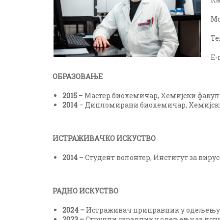
Мо
Те
E-
ОБРАЗОВАЊЕ
2015
– Мастер биохемичар, Хемијски факулт
2014
– Дипломирани биохемичар, Хемијски 
ИСТРАЖИВАЧКО ИСКУСТВО
2014
– Студент волонтер, Институт за вирус
РАДНО ИСКУСТВО
2024 –
Истраживач приправник у одељењу 
2023 –
Стручни сарадник у одељењу за ис