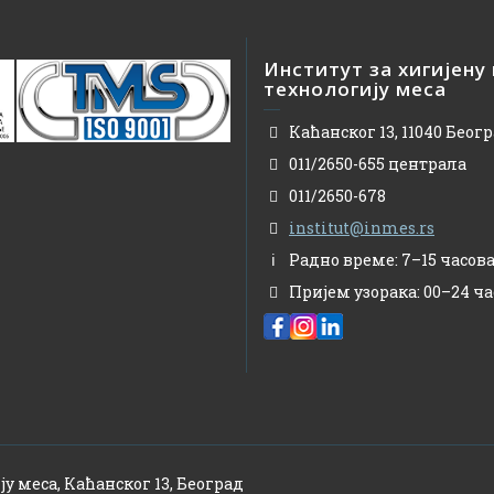
Институт за хигијену
технологију меса
Каћанског 13, 11040 Беог
011/2650-655 централа
011/2650-678
institut@inmes.rs
Радно време: 7–15 часов
Пријем узорака: 00–24 ча
ју меса, Каћанског 13, Београд