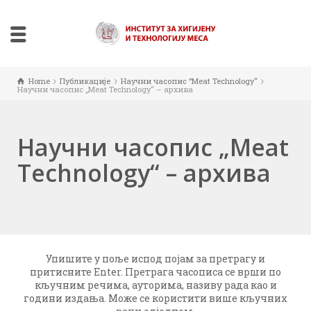
Home
Публикације
Научни часопис ”Meat Technology“
Научни часопис „Meat Technology“ – архива
Научни часопис „Meat
Technology“ – архива
Упишите у поље испод појам за претрагу и
притисните Enter. Претрага часописа се врши по
кључним речима, ауторима, називу рада као и
години издања. Може се користити више кључних