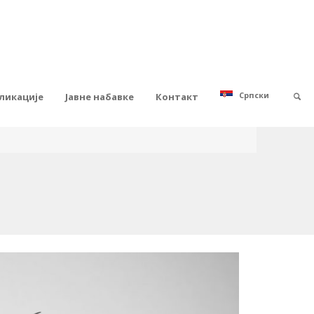
Српски
ликације
Јавне набавке
Контакт