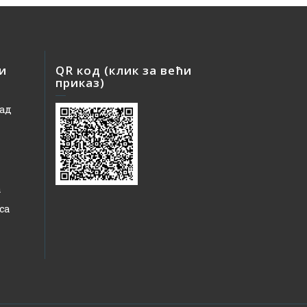
 и
QR код (клик за већи
приказ)
рад
а
са