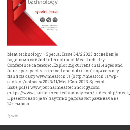
Meat technology – Special Issue 64/2 2023 посвећен је
радовима са 62nd International Meat Industry
Conference са темом „Exploring current challenges and
future perspectives in food and nutrition“ који се могу
наћи на сајту www.meatcon.rs (http://meatcon.rs/wp-
content/uploads/2023/11/MeatCon-2023-Special-
Issue.pdf) i www.journalmeattechnology.com
(https://www.journalmeattechnology.com/index.php/meat_
Презентовано је 99 научних радова истраживача из
14 земаља.
Vesti