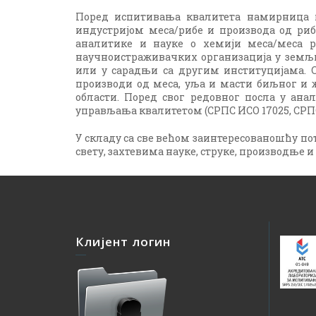
Поред испитивања квалитета намирница и
индустријом меса/рибе и производа од рибе
аналитике и науке о хемији меса/меса 
научноистраживачких организација у земљи
или у сарадњи са другим институцијама. 
производи од меса, уља и масти биљног и 
области. Поред свог редовног посла у ан
управљања квалитетом (СРПС ИСО 17025, СРПС
У складу са све већом заинтересованошћу пот
свету, захтевима науке, струке, производње
Клијент логин