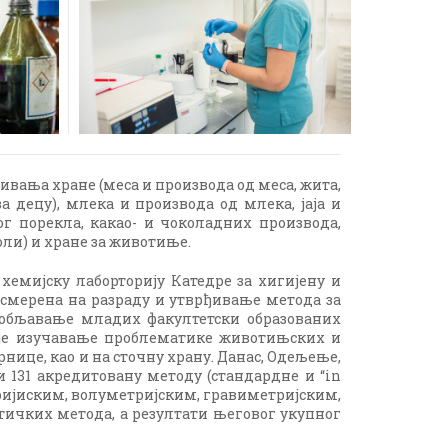
вања хране (меса и производа од меса, жита,
 децу), млека и производа од млека, јаја и
г порекла, какао- и чоколадних производа,
оли) и хране за животиње.
хемијску лаборторију Катедре за хигијену и
усмерена на разраду и утврђивање метода за
особљавање младих факултетски образованих
ије изучавање проблематике животињских и
нице, као и на сточну храну. Данас, Одељење,
 131 акредитовану методу (стандардне и “in
тријиским, волуметријским, гравиметријским,
ичких метода, а резултати његовог укупног