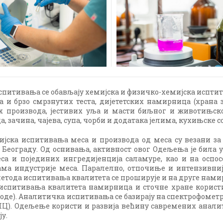
спитивања се обављају хемијска и физичко-хемијска исптити
 и брзо смрзнутих теста, дијететских намирница (храна за
х производа, јестивих уља и масти биљног и животињско
 зачина, чајева, супа, чорби и додатака јелима, кухињске с
ијска испитивања меса и производа од меса су везани за 
у Београду. Од оснивања, активност овог Одељења је била 
са и појединих ингредијенција саламуре, као и на осп
јама индустрије меса. Паралелно, отпочиње и интензивн
етода испитивања квалитета се проширује и на друге намир
испитивања квалитета намирница и сточне хране користи
тоде). Аналитичка испитивања се базирају на спектрофоме
Ц). Одељење користи и развија већину савремених аналит
ју.