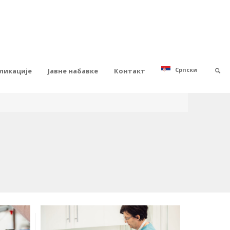
Српски
ликације
Јавне набавке
Контакт