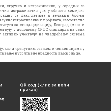
и, стручно и истраживачки, у сарадњи са
днички истраживачки рад у области хемијске
арадњу са факултетима и великим бројем
научноистраживачких пројеката, самостално
тута за стандардизацију, Београд (месо и
ествују у доношењу СРПС стандарда из ових
 активно учествују на унапређењу система
ају, као и тренутним стањем и тенденцијама у
спитивање нутритивне вредности намирница.
 и
QR код (клик за већи
приказ)
рад