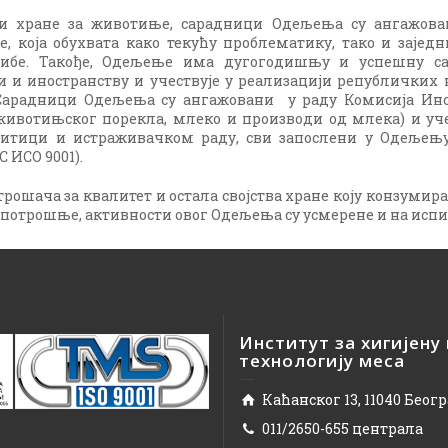
 хране за животиње, сарадници Одељења су ангажован
, која обухвата како текућу проблематику, тако и заје
рибе. Такође, Одељење има дугогодишњу и успешну с
 и иностранству и учествује у реализацији републичких 
Сарадници Одељења су ангажовани у раду Комисија Инсти
животињског порекла, млеко и производи од млека) и уч
алитици и истраживачком раду, сви запослени у Одељењу
 ИСО 9001).
рошача за квалитет и остала својства хране коју конзумир
 и потрошње, активности овог Одељења су усмерене и на и
Институт за хигијену
технологију меса
Каћанског 13, 11040 Беог
011/2650-655 централа