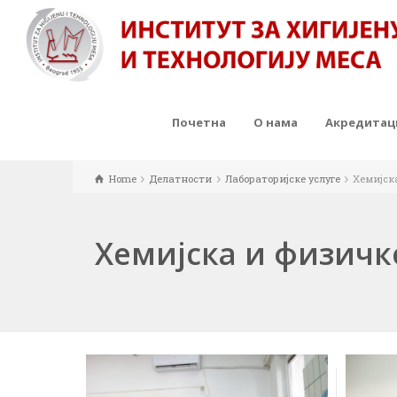
Почетна
О нама
Акредитаци
Home
Делатности
Лабораторијске услуге
Хемијск
Хемијска и физичк