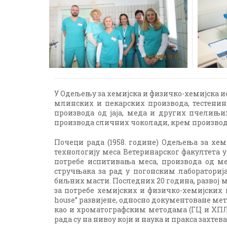
У Одељењу за хемијска и физичко-хемијска и
млинских и пекарских производа, тестенина
производа од јаја, меда и других пчелињи
производа сличних чоколади, крем производа,
Почеци рада (1958. године) Одељења за хем
технологију меса Ветеринарског факултета 
потребе испитивања меса, производа од ме
стручњака за рад у погонским лаборатори
биљних масти. Последних 20 година, развој м
за потребе хемијских и физичко-хемијских 
house” развијене, односно документоване ме
као и хроматографским методама (ГЦ и ХПЛ
рада су на нивоу који и наука и пракса захтева