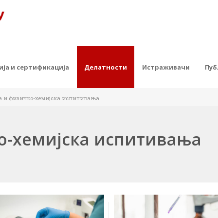
ја и сертификација
Делатности
Истраживачи
Пуб
а и физичко-хемијска испитивања
о-хемијска испитивања