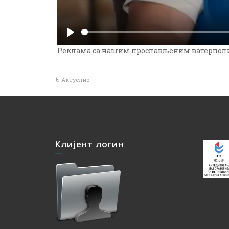
Реклама са нашим прослављеним ватерполис
Актуелно
Клијент логин