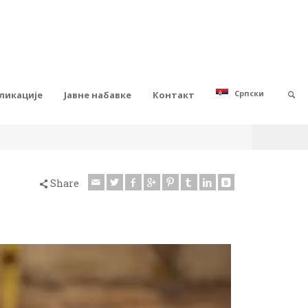
Српски
ликације
Јавне набавке
Контакт
Share