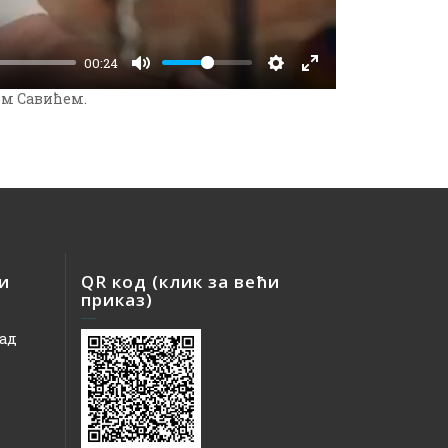
00:24
ом Савићем.
 и
QR код (клик за већи
приказ)
рад