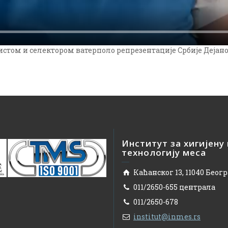
том и селектором ватерполо репрезентације Србије Дејан
Институт за хигијену
технологију меса
Каћанског 13, 11040 Беог
011/2650-655 централа
011/2650-678
institut@inmes.rs